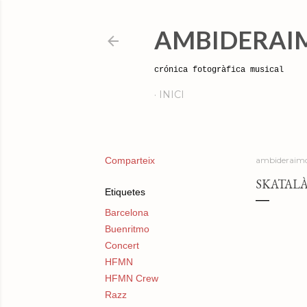
AMBIDERAI
crónica fotogràfica musical
INICI
Comparteix
ambideraimo
SKATALÀ
Etiquetes
Barcelona
Buenritmo
Concert
HFMN
HFMN Crew
Razz