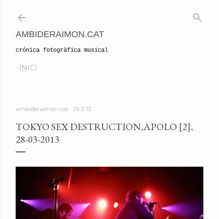
Salta al contingut principal
AMBIDERAIMON.CAT
crónica fotogràfica musical
INICI
ambideraimon.cat
29.3.13
TOKYO SEX DESTRUCTION,APOLO [2],
28-03-2013