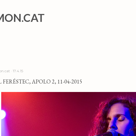
Salta al contingut principal
MON.CAT
n.cat
17.4.15
 FERÉSTEC, APOLO 2, 11-04-2015