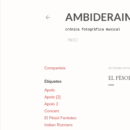
AMBIDERAI
crónica fotogràfica musical
INICI
Comparteix
ambideraimo
EL PÈSOL
Etiquetes
Apolo
Apolo [2]
Apolo 2
Concert
El Pèsol Feréstec
Indian Runners