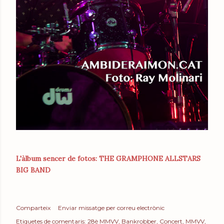
L'àlbum sencer de fotos: THE GRAMPHONE ALLSTARS
BIG BAND
Comparteix
Enviar missatge per correu electrònic
Etiquetes de comentaris:
28è MMVV
Bankrobber
Concert
MMVV