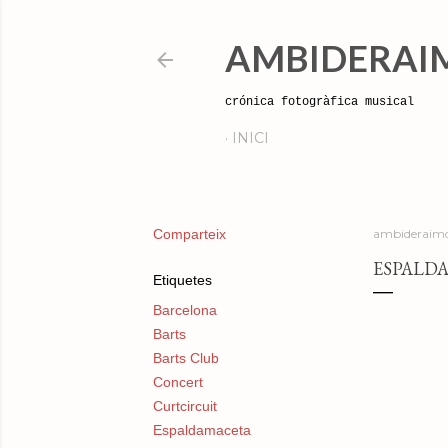
AMBIDERAI
crónica fotogràfica musical
INICI
Comparteix
ambideraimo
ESPALDA
Etiquetes
Barcelona
Barts
Barts Club
Concert
Curtcircuit
Espaldamaceta