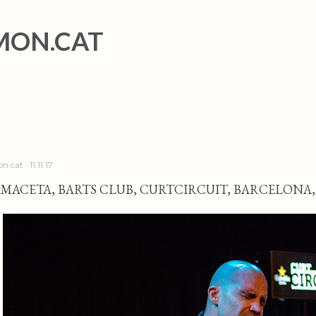
Salta al contingut principal
MON.CAT
n.cat
11.11.17
MACETA, BARTS CLUB, CURTCIRCUIT, BARCELONA, 1