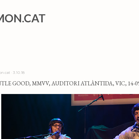
Salta al contingut principal
MON.CAT
n.cat
3.10.18
TLE GOOD, MMVV, AUDITORI ATLÀNTIDA, VIC, 14-09