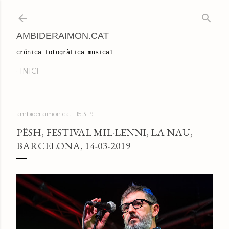
Salta al contingut principal
AMBIDERAIMON.CAT
crónica fotogràfica musical
INICI
ambideraimon.cat
15.3.19
PËSH, FESTIVAL MIL·LENNI, LA NAU,
BARCELONA, 14-03-2019