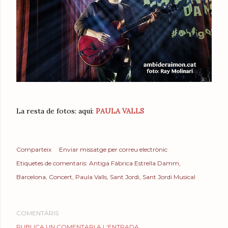
La resta de fotos: aquí:
PAULA VALLS
Comparteix
Enviar missatge per correu electrònic
Etiquetes de comentaris:
Antiga Fàbrica Estrella Damm
Barcelona
Concert
Paula Valls
Sant Jordi
Sant Jordi Musical
COMENTARIS
PUBLICA UN COMENTARI A L'ENTRADA