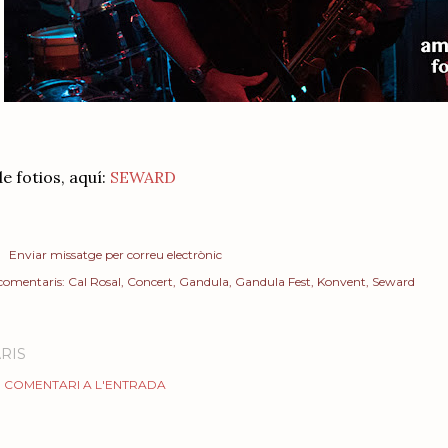
e fotios, aquí:
SEWARD
Enviar missatge per correu electrònic
 comentaris:
Cal Rosal
Concert
Gandula
Gandula Fest
Konvent
Seward
RIS
 COMENTARI A L'ENTRADA