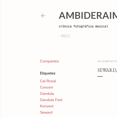
AMBIDERAI
crónica fotogràfica musical
INICI
Comparteix
ambideraimo
SEWARD,
Etiquetes
Cal Rosal
Concert
Gandula
Gandula Fest
Konvent
Seward