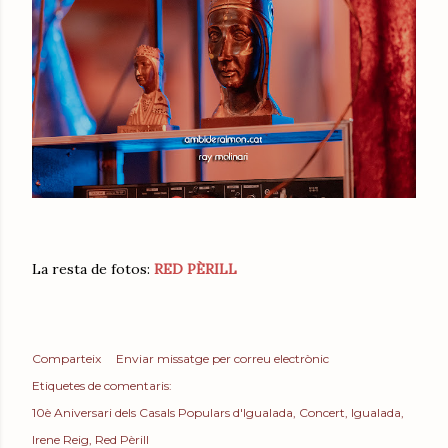
La resta de fotos:
RED PÈRILL
Comparteix
Enviar missatge per correu electrònic
Etiquetes de comentaris:
10è Aniversari dels Casals Populars d'Igualada
Concert
Igualada
Irene Reig
Red Pèrill