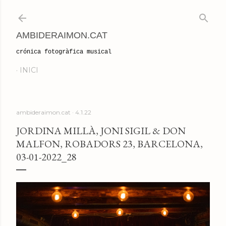
Salta al contingut principal
AMBIDERAIMON.CAT
crónica fotogràfica musical
INICI
ambideraimon.cat
4.1.22
JORDINA MILLÀ, JONI SIGIL & DON
MALFON, ROBADORS 23, BARCELONA,
03-01-2022_28